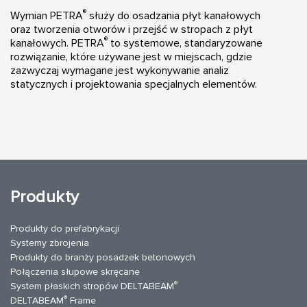
®
Wymian PETRA
służy do osadzania płyt kanałowych
oraz tworzenia otworów i przejść w stropach z płyt
®
kanałowych. PETRA
to systemowe, standaryzowane
rozwiązanie, które używane jest w miejscach, gdzie
zazwyczaj wymagane jest wykonywanie analiz
statycznych i projektowania specjalnych elementów.
Produkty
Produkty do prefabrykacji
Systemy zbrojenia
Produkty do branży posadzek betonowych
Połączenia słupowe skręcane
®
System płaskich stropów DELTABEAM
®
DELTABEAM
Frame