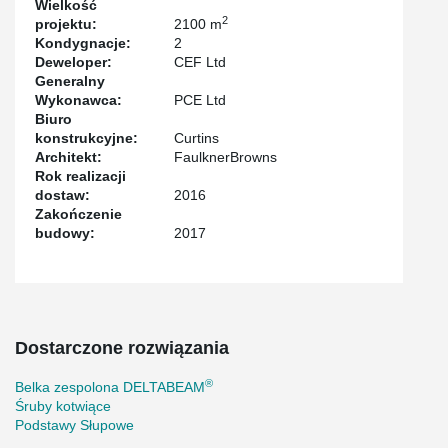
Wielkość
2
projektu:
2100 m
Kondygnacje:
2
Deweloper:
CEF Ltd
Generalny
Wykonawca:
PCE Ltd
Biuro
konstrukcyjne:
Curtins
Architekt:
FaulknerBrowns
Rok realizacji
dostaw:
2016
Zakończenie
budowy:
2017
Dostarczone rozwiązania
®
Belka zespolona DELTABEAM
Śruby kotwiące
Podstawy Słupowe