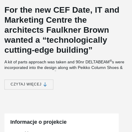
For the new CEF Date, IT and
Marketing Centre the
architects Faulkner Brown
wanted a “technologically
cutting-edge building”
®
A kit of parts approach was taken and 90nr DELTABEAM
s were
incorporated into the design along with Peikko Column Shoes &
®
Anchor bolts. DELTABEAM
Composite Beams providing a slim
floor and flat soffit also interfaced with precast floor units which
incorporated combined heating & cooling system, creating a
CZYTAJ WIĘCEJ
Thermally Active Building System (TABS). The frame was
delivered the 11-week contractual period.
The new CEF headquarters also secured the 2019 RIBA
Northeast Building of the Year Award.
Informacje o projekcie