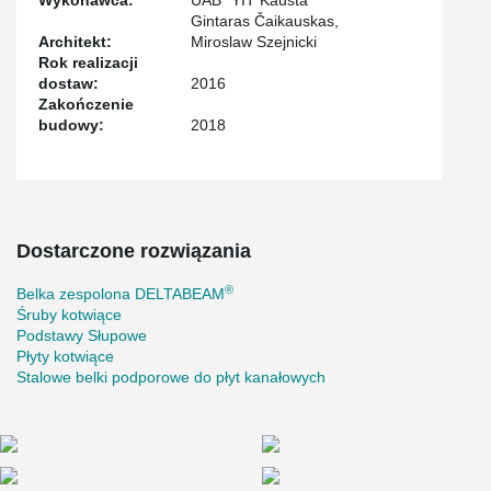
Wykonawca:
UAB "YIT Kausta"
Gintaras Čaikauskas,
Architekt:
Miroslaw Szejnicki
Rok realizacji
dostaw:
2016
Zakończenie
budowy:
2018
Dostarczone rozwiązania
®
Belka zespolona DELTABEAM
Śruby kotwiące
Podstawy Słupowe
Płyty kotwiące
Stalowe belki podporowe do płyt kanałowych