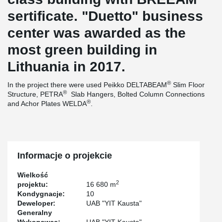
sertificate. "Duetto" business
center was awarded as the
most green building in
Lithuania in 2017.
®
In the project there were used Peikko DELTABEAM
Slim Floor
®
Structure, PETRA
Slab Hangers, Bolted Column Connections
®
and Achor Plates WELDA
.
Informacje o projekcie
Wielkość
2
projektu:
16 680 m
Kondygnacje:
10
Deweloper:
UAB "YIT Kausta"
Generalny