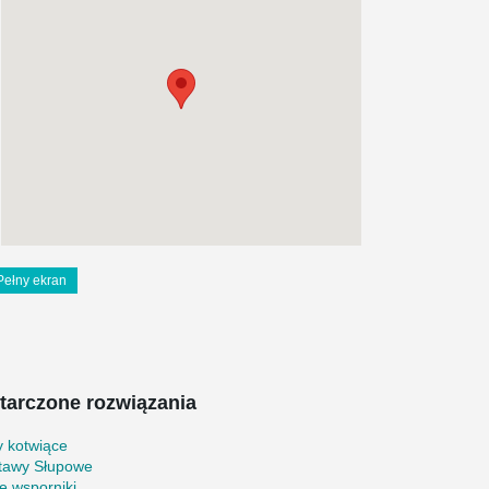
Pełny ekran
tarczone rozwiązania
y kotwiące
tawy Słupowe
e wsporniki