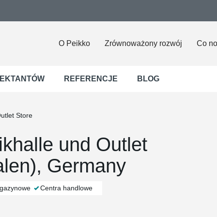
O Peikko
Zrównoważony rozwój
Co n
JEKTANTÓW
REFERENCJE
BLOG
utlet Store
khalle und Outlet
falen), Germany
agazynowe
Centra handlowe