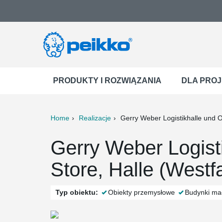
PRODUKTY I ROZWIĄZANIA
DLA PRO
Home
Realizacje
Gerry Weber Logistikhalle und O
ter
Print
Mail
Gerry Weber Logisti
Store, Halle (West
Typ obiektu:
Obiekty przemysłowe
Budynki m