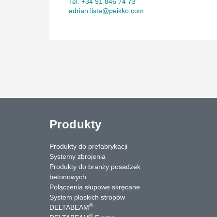
Tel. +34 91 846 74 73
adrian.liste@peikko.com
Produkty
Produkty do prefabrykacji
Systemy zbrojenia
Produkty do branży posadzek
betonowych
Połączenia słupowe skręcane
System płaskich stropów
®
DELTABEAM
®