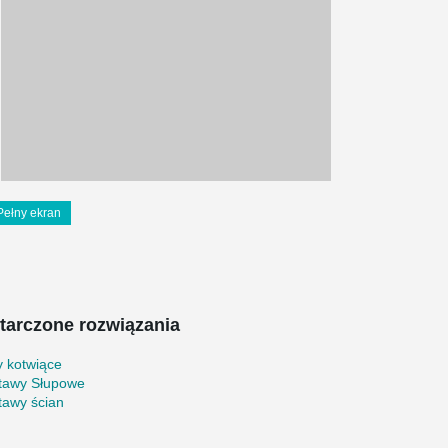
Pełny ekran
tarczone rozwiązania
y kotwiące
tawy Słupowe
tawy ścian