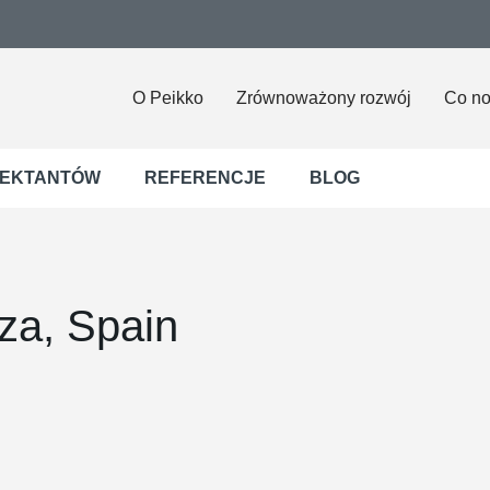
O Peikko
Zrównoważony rozwój
Co n
JEKTANTÓW
REFERENCJE
BLOG
za, Spain