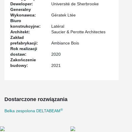
®
free flow of unique physics innovations. DELTABEAM
enhances
Deweloper:
Université de Sherbrooke
the design of curves and spiral staircases to communicate a
Generalny
sense of openness amongst the researchers.
Wykonawca:
Gératek Ltée
Biuro
konstrukcyjne:
Latéral
Project Stakeholders:
Architekt:
Saucier & Perotte Architectes
Zakład
Sherbrooke University
prefabrykacji:
Ambiance Bois
Saucier + Perrotte Architects
Rok realizacji
dostaw:
2020
Latéral Conseil
Zakończenie
Gératek Construction
budowy:
2021
Ambiance Bois (mass timber supplier and erector)
Dostarczone rozwiązania
®
Belka zespolona DELTABEAM