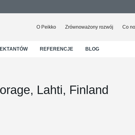
O Peikko
Zrównoważony rozwój
Co n
JEKTANTÓW
REFERENCJE
BLOG
orage, Lahti, Finland