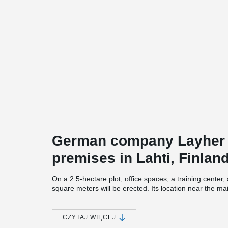
German company Layher i
premises in Lahti, Finland
On a 2.5-hectare plot, office spaces, a training cente
square meters will be erected. Its location near the m
throughout Finland.
The structural design of the site was made by Insinööri
CZYTAJ WIĘCEJ
building contractor. The construction has utilized 