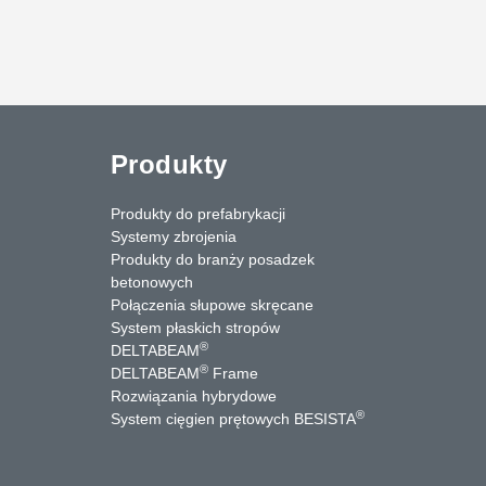
Produkty
Produkty do prefabrykacji
Systemy zbrojenia
Produkty do branży posadzek
betonowych
Połączenia słupowe skręcane
System płaskich stropów
®
DELTABEAM
®
DELTABEAM
Frame
Rozwiązania hybrydowe
uTube
Kontakt
®
System cięgien prętowych BESISTA