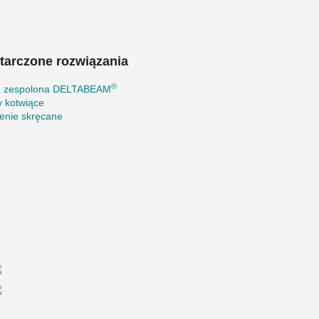
tarczone rozwiązania
®
a zespolona DELTABEAM
y kotwiące
enie skręcane