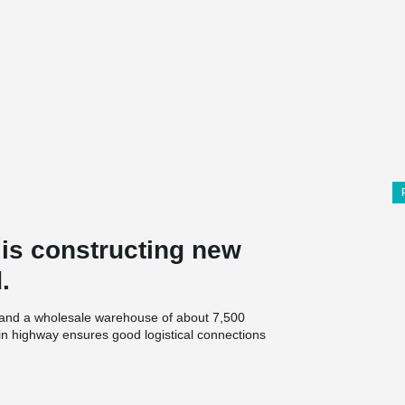
s constructing new
.
r, and a wholesale warehouse of about 7,500
ain highway ensures good logistical connections
toimisto Kari Rinne Oy, and Varte Lahti Oy is the
Peikko’s DELTABEAM® Green composite beams and