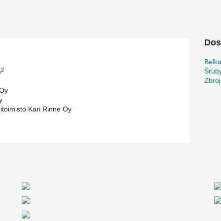
he railway, the dimensioning of the beams has
 vibration measurements and analysis.
roducts, such as HPM® Anchor Bolts and PPL
lings.
Dos
Belk
2
Śrub
m
Zbroj
 Oy
y
ritoimisto Kari Rinne Oy