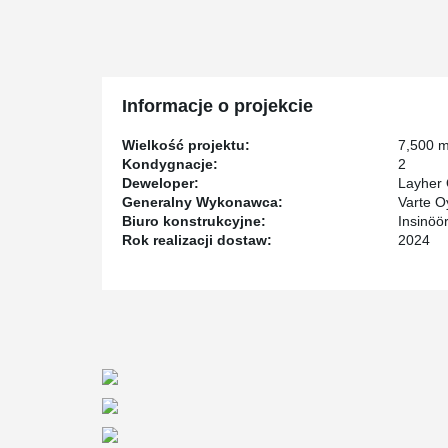
PETRA® Green slab hangers. Due to the proximity of t
taken into account the vibration requirement based on
Peikko’s delivery also included various connection p
Installation Templates, as well as MODIX® Rebar Coup
Informacje o projekcie
Wielkość projektu:
7,500 
Kondygnacje:
2
Deweloper:
Layher
Generalny Wykonawca:
Varte O
Biuro konstrukcyjne:
Insinöö
Rok realizacji dostaw:
2024