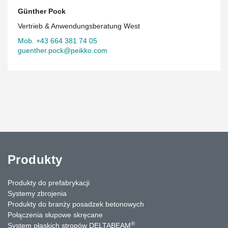
Günther Pock
Vertrieb & Anwendungsberatung West
Mob. +43 664 381 74 05
guenther.pock@peikko.com
Produkty
Produkty do prefabrykacji
Systemy zbrojenia
Produkty do branży posadzek betonowych
Połączenia słupowe skręcane
®
System płaskich stropów DELTABEAM