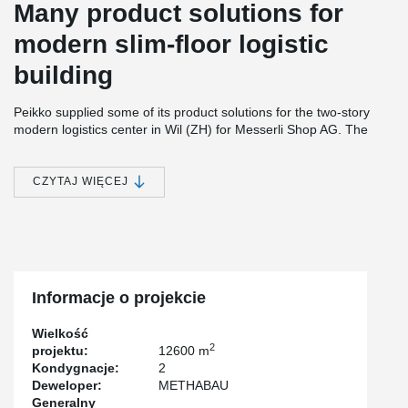
Many product solutions for
modern slim-floor logistic
building
Peikko supplied some of its product solutions for the two-story
modern logistics center in Wil (ZH) for Messerli Shop AG. The
lowest floor, for example, was realized with the DELTABEAM®
Frame system solution, consisting of composite beams and
composite steel columns. The floor area measures 70 x 100
CZYTAJ WIĘCEJ
meters.
Thanks to BIM planning and the use of prefabricated elements, a
fast construction time was achieved.
Staging was required for the delivery. This meant that precise
delivery lists had to be drawn up, which also considered the
Informacje o projekcie
special static systems.
Peikko also supplied anchor bolts and the TERAJOINT® free
Wielkość
movement joint system. This provides durable edge protection for
2
projektu:
12600 m
heavy-duty floors.
Kondygnacje:
2
Deweloper:
METHABAU
Generalny