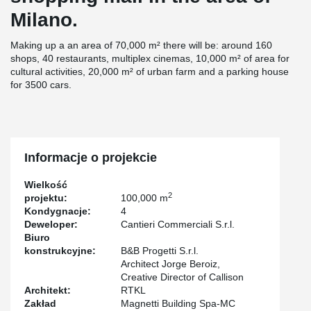
Milano.
Making up a an area of 70,000 m² there will be: around 160
shops, 40 restaurants, multiplex cinemas, 10,000 m² of area for
cultural activities, 20,000 m² of urban farm and a parking house
for 3500 cars.
Informacje o projekcie
Wielkość
2
projektu:
100,000 m
Kondygnacje:
4
Deweloper:
Cantieri Commerciali S.r.l.
Biuro
konstrukcyjne:
B&B Progetti S.r.l.
Architect Jorge Beroiz,
Creative Director of Callison
Architekt:
RTKL
Zakład
Magnetti Building Spa-MC