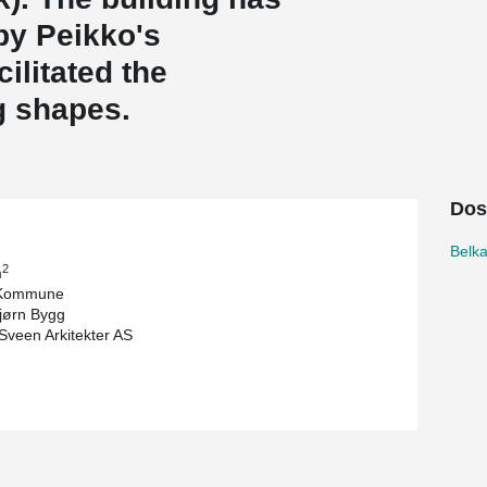
by Peikko's
cilitated the
g shapes.
Dos
Belk
2
m
 Kommune
jørn Bygg
veen Arkitekter AS