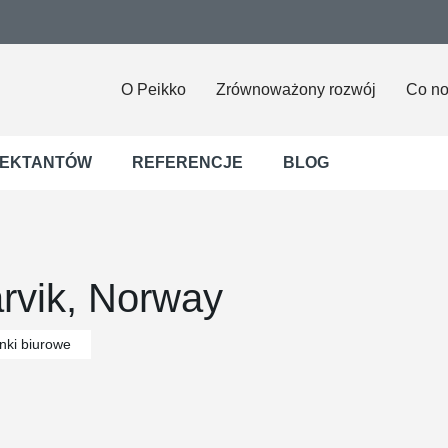
O Peikko
Zrównoważony rozwój
Co n
JEKTANTÓW
REFERENCJE
BLOG
arvik, Norway
nki biurowe