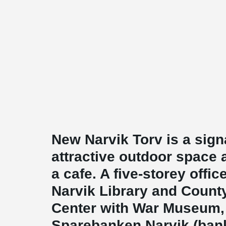
New Narvik Torv is a sign
attractive outdoor space 
a cafe. A five-storey offi
Narvik Library and County
Center with War Museum, 
Sparebanken Narvik (bank