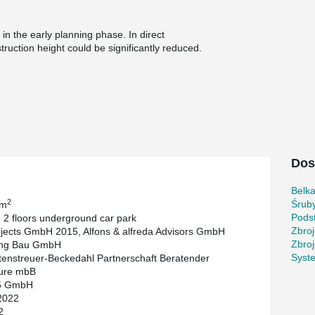
n the early planning phase. In direct
uction height could be significantly reduced.
 cooling. Certainly also a factor that played a
 Peikko column shoes and anchor bolts were
onsiderably.
ventional starboard construction, the high load-
®
nt PSB
were relied on. More than 300 parking
erground car park.
Dos
Belk
2
Śrub
 m
Pods
s, 2 floors underground car park
Zbroj
jects GmbH 2015, Alfons & alfreda Advisors GmbH
Zbroj
ng Bau GmbH
Syst
enstreuer-Beckedahl Partnerschaft Beratender
eure mbB
5 GmbH
2022
2