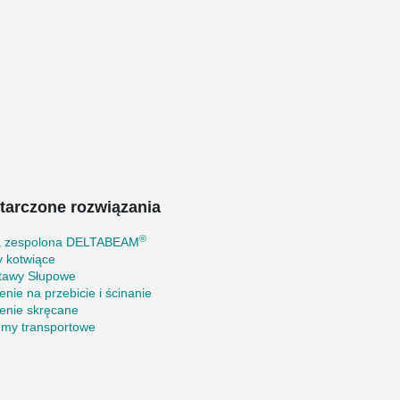
tarczone rozwiązania
®
a zespolona DELTABEAM
y kotwiące
tawy Słupowe
enie na przebicie i ścinanie
enie skręcane
emy transportowe