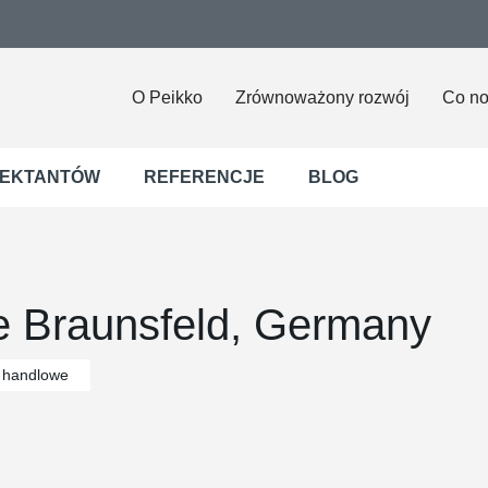
O Peikko
Zrównoważony rozwój
Co n
JEKTANTÓW
REFERENCJE
BLOG
 Braunsfeld, Germany
 handlowe