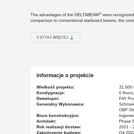
®
The advantages of the DELTABEAM
were recognized i
comparison to conventional starboard beams, the constr
Less construction height means less volume heating and
role in the certification according to DGNB Gold.
CZYTAJ WIĘCEJ
From the ground floor, precast concrete columns with
used. The construction process could be accelerated c
In the underground garages, which were built using con
bearing capacities of our punching shear reinforceme
spaces and e-charging stations are planned in the und
Informacje o projekcie
Wielkość projektu:
31.500
Kondygnacje:
6 floor
Deweloper:
FAY Pro
Generalny Wykonawca:
Schmei
OBP Ott
Biuro konstrukcyjne:
Ingeni
Architekt:
Phase 
Rok realizacji dostaw:
2021 - 
Zakończenie budowy:
Q4 202