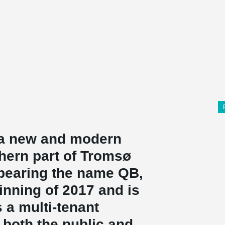
 a new and modern
thern part of Tromsø
, bearing the name QB,
inning of 2017 and is
 a multi-tenant
n both the public and