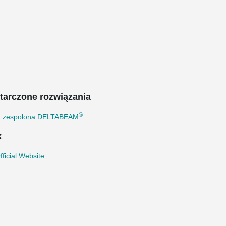
tarczone rozwiązania
®
a zespolona DELTABEAM
k
ficial Website