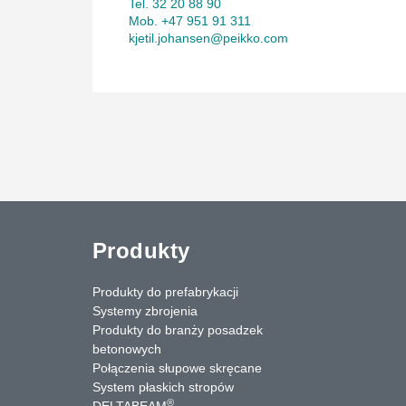
Tel. 32 20 88 90
Mob. +47 951 91 311
kjetil.johansen@peikko.com
Produkty
Produkty do prefabrykacji
Systemy zbrojenia
Produkty do branży posadzek
betonowych
Połączenia słupowe skręcane
System płaskich stropów
®
DELTABEAM