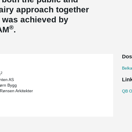
 airy approach together
re was achieved by
®
AM
.
Dos
Belk
2
m
Lin
nten AS
ørn Bygg
 Rønsen Arkitekter
QB Of