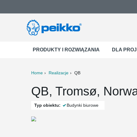
PRODUKTY I ROZWIĄZANIA
DLA PRO
Home
Realizacje
QB
ter
Print
Mail
QB, Tromsø, Norw
Typ obiektu:
Budynki biurowe