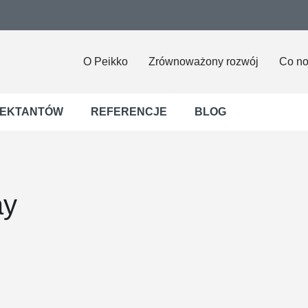
O Peikko
Zrównoważony rozwój
Co n
JEKTANTÓW
REFERENCJE
BLOG
ay