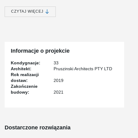
The glass-walled building, one of Adelaide's tallest, is set to
CZYTAJ WIĘCEJ
become a glittering addition to the skyline, especially at night. The
local builder, Palumbo Constructions has been delighted with the
installation of the Adjusta Connection System and have committed
to utilizing it on all future projects with its ease of installation and
cost effectiveness in connection per metre.
Informacje o projekcie
Kondygnacje:
33
Architekt:
Pruszinski Architects PTY LTD
Rok realizacji
dostaw:
2019
Zakończenie
budowy:
2021
Dostarczone rozwiązania