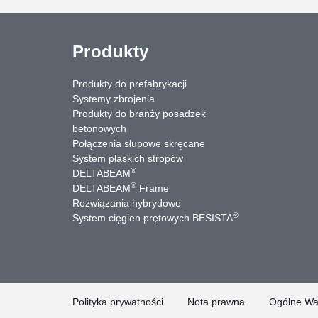
Produkty
Produkty do prefabrykacji
Systemy zbrojenia
Produkty do branży posadzek
betonowych
Połączenia słupowe skręcane
System płaskich stropów
®
DELTABEAM
®
DELTABEAM
Frame
Rozwiązania hybrydowe
uTube
Kontakt
®
System cięgien prętowych BESISTA
Polityka prywatności
Nota prawna
Ogólne Wa