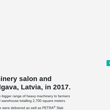
hinery salon and
gava, Latvia, in 2017.
e bigger range of heavy machinery to farmers
d warehouse totalling 2,700 square meters.
®
re were delivered as well as PETRA
Slab