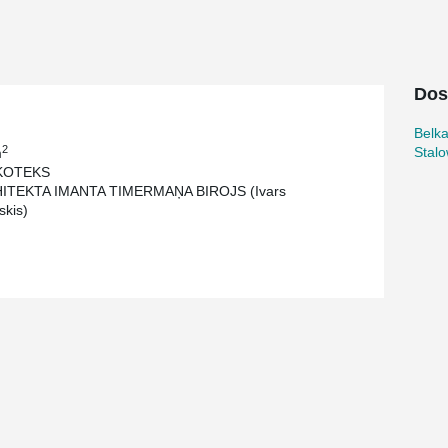
Dos
Belk
2
Stalo
m
KOTEKS
HITEKTA IMANTA TIMERMAŅA BIROJS (Ivars
skis)