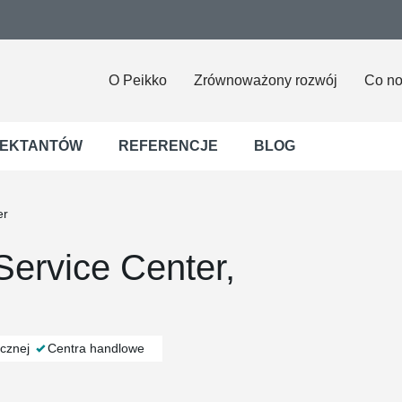
O Peikko
Zrównoważony rozwój
Co n
JEKTANTÓW
REFERENCJE
BLOG
er
Service Center,
icznej
Centra handlowe