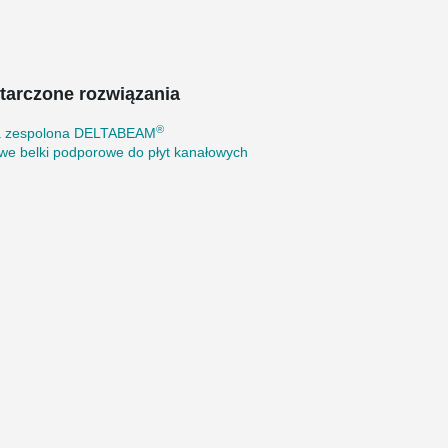
tarczone rozwiązania
®
a zespolona DELTABEAM
we belki podporowe do płyt kanałowych