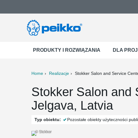
PRODUKTY I ROZWIĄZANIA
DLA PRO
Home
Realizacje
Stokker Salon and Service Cent
ter
Print
Mail
Stokker Salon and 
Jelgava, Latvia
Typ obiektu:
Pozostałe obiekty użyteczności publ
© Stokker