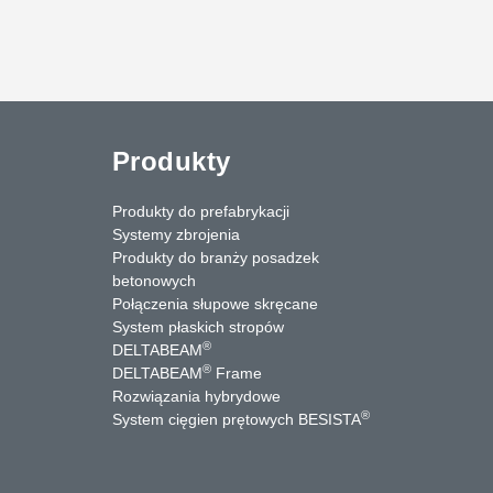
Produkty
Produkty do prefabrykacji
Systemy zbrojenia
Produkty do branży posadzek
betonowych
Połączenia słupowe skręcane
System płaskich stropów
®
DELTABEAM
®
DELTABEAM
Frame
Rozwiązania hybrydowe
uTube
Kontakt
®
System cięgien prętowych BESISTA