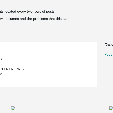
nts located every two rows of posts.
two columns and the problems that this can
Dos
Pods
2
m
IN ENTREPRISE
M