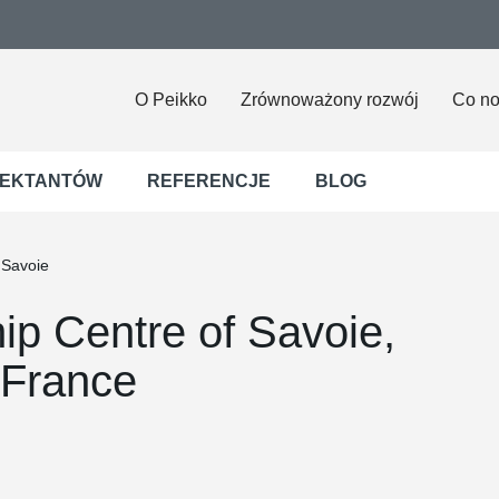
O Peikko
Zrównoważony rozwój
Co n
JEKTANTÓW
REFERENCJE
BLOG
 Savoie
ip Centre of Savoie,
 France