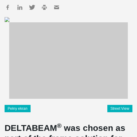
Pełny ekran
Street View
®
DELTABEAM
was chosen as