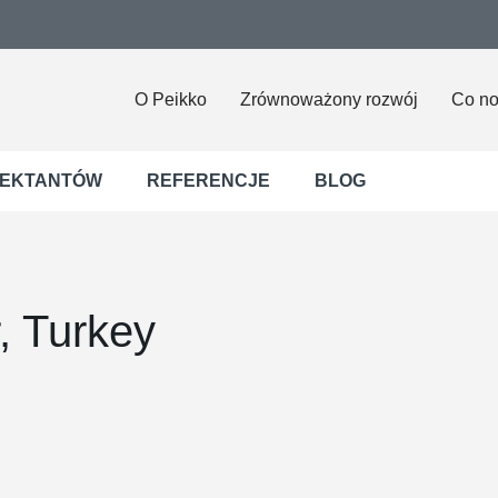
O Peikko
Zrównoważony rozwój
Co n
JEKTANTÓW
REFERENCJE
BLOG
, Turkey