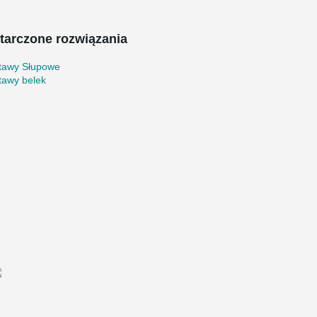
tarczone rozwiązania
tawy Słupowe
tawy belek