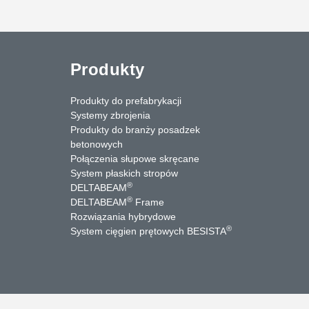
Produkty
Produkty do prefabrykacji
Systemy zbrojenia
Produkty do branży posadzek
betonowych
Połączenia słupowe skręcane
System płaskich stropów
®
DELTABEAM
®
DELTABEAM
Frame
Rozwiązania hybrydowe
uTube
Kontakt
®
System cięgien prętowych BESISTA