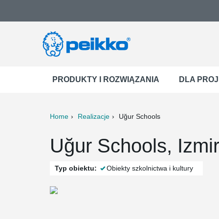
PRODUKTY I ROZWIĄZANIA
DLA PRO
Home
Realizacje
Uğur Schools
ter
Print
Mail
Uğur Schools, Izmir
Typ obiektu:
Obiekty szkolnictwa i kultury