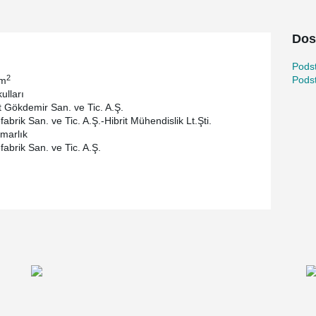
Dos
Pods
2
Pods
 m
ulları
Gökdemir San. ve Tic. A.Ş.
fabrik San. ve Tic. A.Ş.-Hibrit Mühendislik Lt.Şti.
marlık
fabrik San. ve Tic. A.Ş.