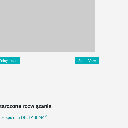
Pełny ekran
Street View
tarczone rozwiązania
®
a zespolona DELTABEAM