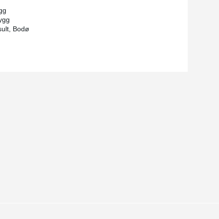
gg
ygg
ult, Bodø