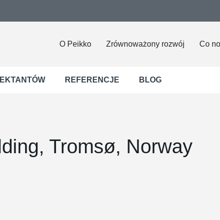
O Peikko
Zrównoważony rozwój
Co n
JEKTANTÓW
REFERENCJE
BLOG
lding, Tromsø, Norway