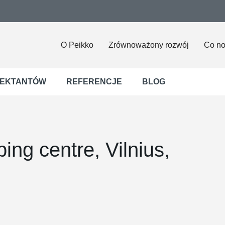
O Peikko
Zrównoważony rozwój
Co n
JEKTANTÓW
REFERENCJE
BLOG
ing centre, Vilnius,