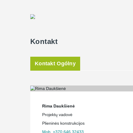
Kontakt
Kontakt Ogólny
Rima Daukšienė
Projektų vadovė
Plieninės konstrukcijos
Mob. +370 646 32433