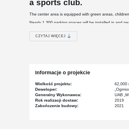
a sports club.
The center area is equipped with green areas, children
Nearly 1,300 parking spaces will be installed in and n
center building, and another 250 parking spaces will be
The construction value of the project - more than 51 mi
CZYTAJ WIĘCEJ
®
Peikko has supplied PSB
Punching Reinforcements,
®
Plates, HPM
Rebar Anchor Bolts, KL Anchor Plates 
Informacje o projekcie
Wielkość projektu:
62,000
Deweloper:
„Ogmios
Generalny Wykonawca:
UAB „Mi
Rok realizacji dostaw:
2019
Zakończenie budowy:
2021