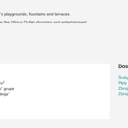
's playgrounds, fountains and terraces.
ear the Vilnius Outlet shopping and entertainment
 installed and handed over to the city.
llion euros.
®
®
 ARBOX
Joint Reinforcements, WELDA
Anchor
®
and MODIX
Rebar Couplers.
Dos
Śrub
2
Płyty
 m
Zbroj
“ grupė
Zbroj
tnija“