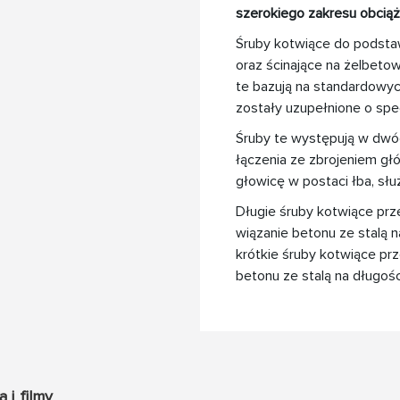
szerokiego zakresu obciąż
Śruby kotwiące do podstaw
oraz ścinające na żelbeto
te bazują na standardowy
zostały uzupełnione o spe
Śruby te występują w dwóc
łączenia ze zbrojeniem głó
głowicę w postaci łba, sł
Długie śruby kotwiące prze
wiązanie betonu ze stalą 
krótkie śruby kotwiące prz
betonu ze stalą na długoś
a i filmy