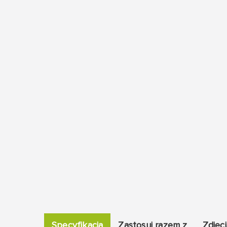
Specyfikacja
Zastosuj razem z
Zdjęci