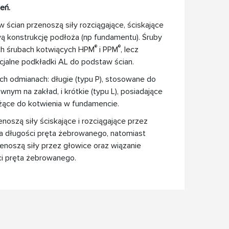
eń.
 ścian przenoszą siły rozciągające, ściskające
wą konstrukcję podłoża (np fundamentu). Śruby
®
®
ch śrubach kotwiących HPM
i PPM
, lecz
cjalne podkładki AL do podstaw ścian.
h odmianach: długie (typu P), stosowane do
wnym na zakład, i krótkie (typu L), posiadające
użące do kotwienia w fundamencie.
noszą siły ściskające i rozciągające przez
na długości pręta żebrowanego, natomiast
enoszą siły przez głowice oraz wiązanie
ci pręta żebrowanego.