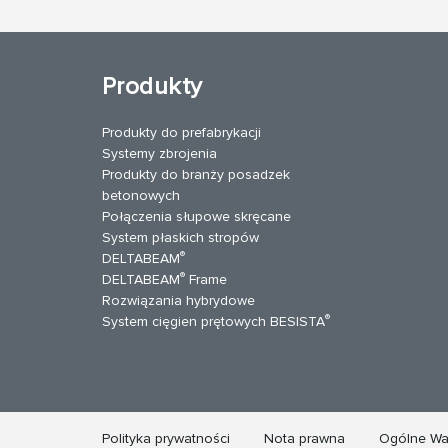
Produkty
Produkty do prefabrykacji
Systemy zbrojenia
Produkty do branży posadzek
betonowych
Połączenia słupowe skręcane
System płaskich stropów
®
DELTABEAM
®
DELTABEAM
Frame
Rozwiązania hybrydowe
uTube
Kontakt
®
System cięgien prętowych BESISTA
Polityka prywatności
Nota prawna
Ogólne Wa