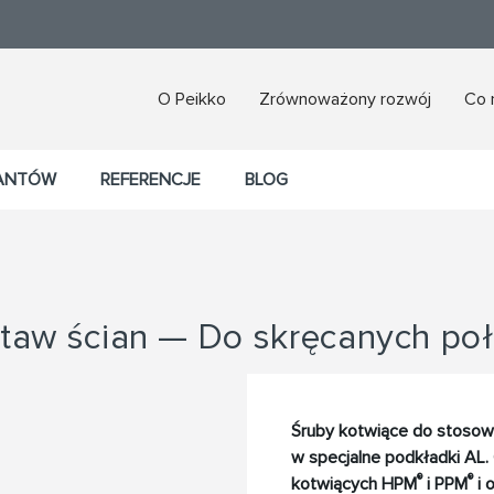
O Peikko
Zrównoważony rozwój
Co 
TANTÓW
REFERENCJE
BLOG
taw ścian — Do skręcanych po
Śruby kotwiące do stosow
w specjalne podkładki AL.
®
®
kotwiących HPM
i PPM
i 