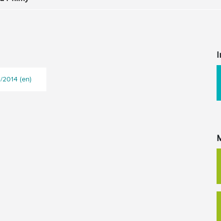
I
1/2014 (en)
M